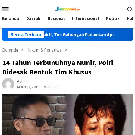
Loncat
Menu
ke
Mobile
konten
Beranda
Daerah
Nasional
Internasional
Politik
Huk
erjadi di Lolak II, Tim Gabungan Padamkan Api
Berita Terbaru
HKG PKK K
Beranda
Hukum & Peristiwa
14 Tahun Terbunuhnya Munir, Polri
Didesak Bentuk Tim Khusus
Admin
Maret 16, 2019
151 Dilihat