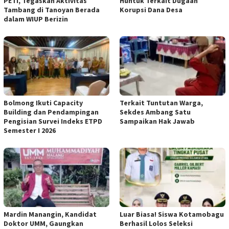
PETI, Tegaskan Aktivitas
Huntuk Terkait Dugaan
Tambang di Tanoyan Berada
Korupsi Dana Desa
dalam WIUP Berizin
Bolmong Ikuti Capacity
Terkait Tuntutan Warga,
Building dan Pendampingan
Sekdes Ambang Satu
Pengisian Survei Indeks ETPD
Sampaikan Hak Jawab
Semester I 2026
Mardin Manangin, Kandidat
Luar Biasa! Siswa Kotamobagu
Doktor UMM, Gaungkan
Berhasil Lolos Seleksi