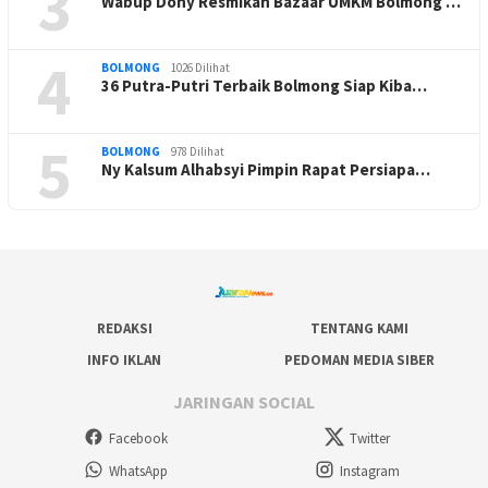
3
Wabup Dony Resmikan Bazaar UMKM Bolmong …
4
BOLMONG
1026 Dilihat
36 Putra-Putri Terbaik Bolmong Siap Kiba…
5
BOLMONG
978 Dilihat
Ny Kalsum Alhabsyi Pimpin Rapat Persiapa…
REDAKSI
TENTANG KAMI
INFO IKLAN
PEDOMAN MEDIA SIBER
JARINGAN SOCIAL
Facebook
Twitter
WhatsApp
Instagram