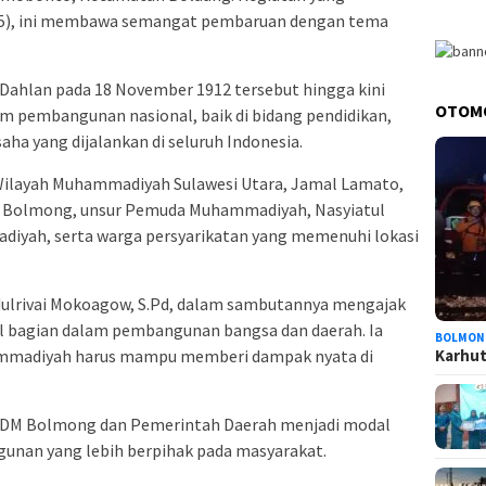
025), ini membawa semangat pembaruan dengan tema
 Dahlan pada 18 November 1912 tersebut hingga kini
OTOM
m pembangunan nasional, baik di bidang pendidikan,
ha yang dijalankan di seluruh Indonesia.
n Wilayah Muhammadiyah Sulawesi Utara, Jamal Lamato,
 Bolmong, unsur Pemuda Muhammadiyah, Nasyiatul
iyah, serta warga persyarikatan yang memenuhi lokasi
lrivai Mokoagow, S.Pd, dalam sambutannya mengajak
l bagian dalam pembangunan bangsa dan daerah. Ia
BOLMON
mmadiyah harus mampu memberi dampak nyata di
Karhutl
PDM Bolmong dan Pemerintah Daerah menjadi modal
nan yang lebih berpihak pada masyarakat.