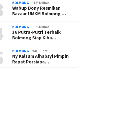
3
BOLMONG
1138 Dilihat
Wabup Dony Resmikan
Bazaar UMKM Bolmong …
4
BOLMONG
1026 Dilihat
36 Putra-Putri Terbaik
Bolmong Siap Kiba…
5
BOLMONG
978 Dilihat
Ny Kalsum Alhabsyi Pimpin
Rapat Persiapa…