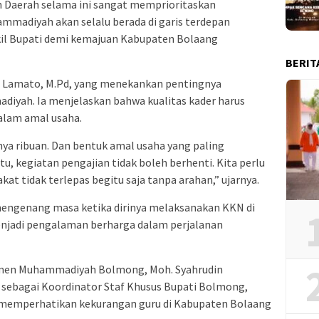
 Daerah selama ini sangat memprioritaskan
ammadiyah akan selalu berada di garis terdepan
l Bupati demi kemajuan Kabupaten Bolaang
BERIT
l Lamato, M.Pd, yang menekankan pentingnya
diyah. Ia menjelaskan bahwa kualitas kader harus
alam amal usaha.
a ribuan. Dan bentuk amal usaha yang paling
tu, kegiatan pengajian tidak boleh berhenti. Kita perlu
kat tidak terlepas begitu saja tanpa arahan,” ujarnya.
mengenang masa ketika dirinya melaksanakan KKN di
njadi pengalaman berharga dalam perjalanan
asmen Muhammadiyah Bolmong, Moh. Syahrudin
sebagai Koordinator Staf Khusus Bupati Bolmong,
memperhatikan kekurangan guru di Kabupaten Bolaang