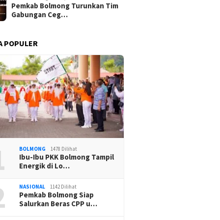
Pemkab Bolmong Turunkan Tim
Gabungan Ceg…
A POPULER
1
BOLMONG
1478 Dilihat
Ibu-Ibu PKK Bolmong Tampil
Energik di Lo…
2
NASIONAL
1142 Dilihat
Pemkab Bolmong Siap
Salurkan Beras CPP u…