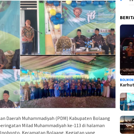
BERIT
BOLMON
Karhutl
an Daerah Muhammadiyah (PDM) Kabupaten Bolaang
ringatan Milad Muhammadiyah ke-113 di halaman
Inobonto, Kecamatan Bolaang. Kegiatan yang