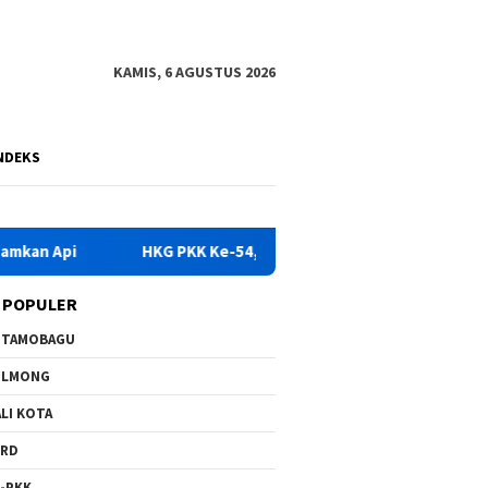
KAMIS, 6 AGUSTUS 2026
NDEKS
HKG PKK Ke-54, Bupati Yusra Instruksikan OPD Dukung Pen
 POPULER
OTAMOBAGU
OLMONG
LI KOTA
PRD
-PKK