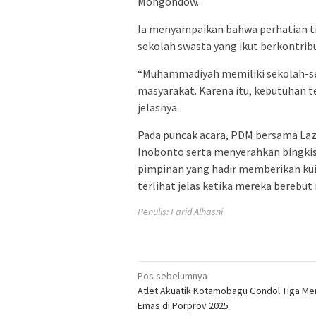
Mongondow.
Ia menyampaikan bahwa perhatian ti
sekolah swasta yang ikut berkontribu
“Muhammadiyah memiliki sekolah-se
masyarakat. Karena itu, kebutuhan t
jelasnya.
Pada puncak acara, PDM bersama La
Inobonto serta menyerahkan bingkisa
pimpinan yang hadir memberikan kui
terlihat jelas ketika mereka berebu
Penulis: Farid Alhasni
Navigasi
Pos sebelumnya
Atlet Akuatik Kotamobagu Gondol Tiga Me
pos
Emas di Porprov 2025