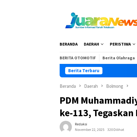
Loncat
ke
konten
BERANDA
DAERAH
PERISTIWA
BERITA OTOMOTIF
Berita Olahraga
Berita Terbaru
Kar
Beranda
Daerah
Bolmong
PDM Muhammadiya
ke-113, Tegaskan
Redaksi
November 22, 2025
320 Dilihat