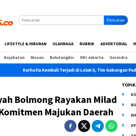
Pencarian
LIFESTYLE & HIBURAN
OLAHRAGA
RUBRIK
ADVERTORIAL
I
Kejahatan
Nissan
Bulutangkis
DKI Jakarta
Gerindra
hutla Kembali Terjadi di Lolak II, Tim Gabungan Padamkan Api
TOPIK
K
h Bolmong Rayakan Milad
B
 Komitmen Majukan Daerah
WA
D
TP