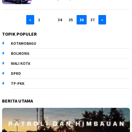
«
1
…
34
35
36
37
»
TOPIK POPULER
KOTAMOBAGU
BOLMONG
WALI KOTA
DPRD
TP-PKK
BERITA UTAMA