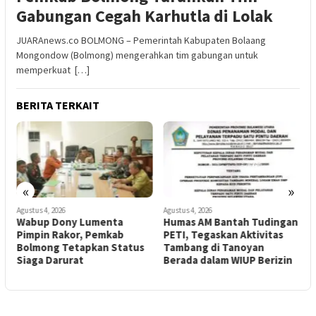
Gabungan Cegah Karhutla di Lolak
JUARAnews.co BOLMONG – Pemerintah Kabupaten Bolaang
Mongondow (Bolmong) mengerahkan tim gabungan untuk
memperkuat […]
BERITA TERKAIT
«
»
Agustus 4, 2026
Agustus 4, 2026
A
Wabup Dony Lumenta
Humas AM Bantah Tudingan
Pimpin Rakor, Pemkab
PETI, Tegaskan Aktivitas
S
Bolmong Tetapkan Status
Tambang di Tanoyan
E
Siaga Darurat
Berada dalam WIUP Berizin